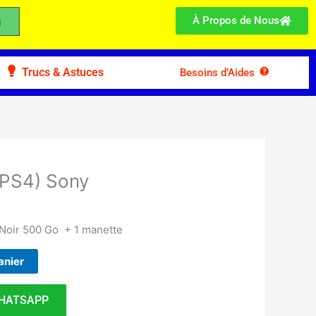
À Propos de Nous
Trucs & Astuces
Besoins d’Aides
(PS4) Sony
Noir 500 Go + 1 manette
anier
HATSAPP