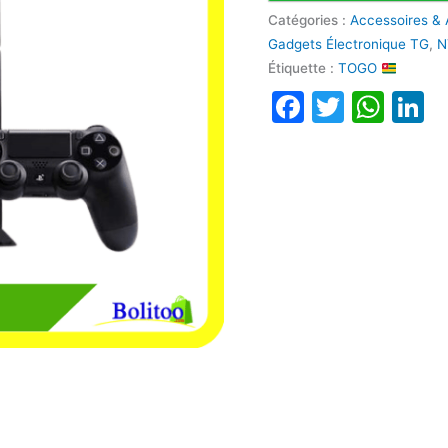
Catégories :
Accessoires & 
Gadgets Électronique TG
,
N
Étiquette :
TOGO
Faceboo
Twitte
Wha
L