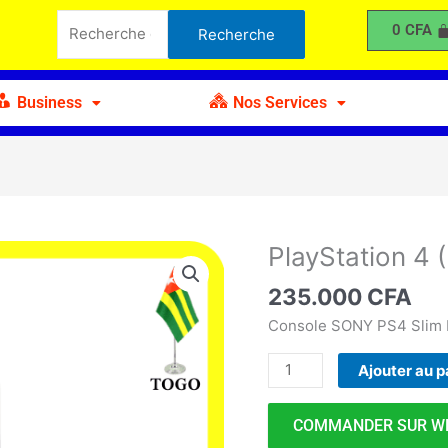
4
Recherche
0
CFA
Recherche
(PS4)
pour :
Sony
Business
Nos Services
PlayStation 4 
quantité
de
235.000
CFA
PlayStation
4
Console SONY PS4 Slim 
(PS4)
Ajouter au p
Sony
COMMANDER SUR W