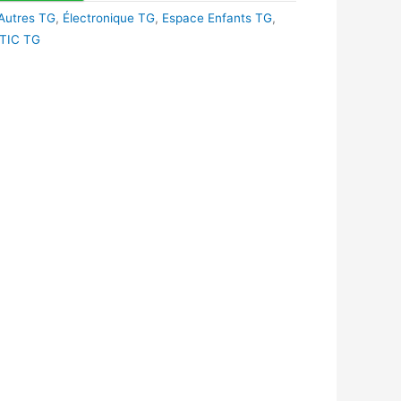
Autres TG
,
Électronique TG
,
Espace Enfants TG
,
TIC TG
k
r
tsApp
inkedIn