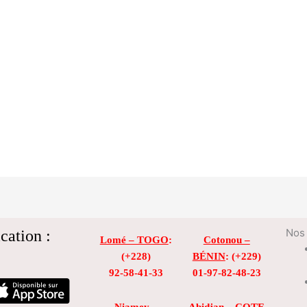
cation :
Nos 
Lomé – TOGO
:
Cotonou –
(+228)
BÉNIN
: (+229)
92-58-41-33
01-97-82-48-23
Niamey –
Abidjan – COTE