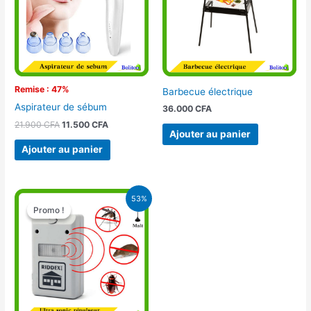
Remise : 47%
Barbecue électrique
Aspirateur de sébum
36.000
CFA
21.900
CFA
11.500
CFA
Ajouter au panier
Ajouter au panier
Le
Le
53%
prix
prix
Promo !
Promo !
initial
actuel
était :
est :
15.000 CFA.
7.000 CFA.