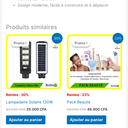
Design moderne, facile à construire et à déplacer
Produits similaires
Le
Le
Le
Le
30%
23%
prix
prix
prix
prix
Promo !
Promo !
Promo !
Promo !
initial
actuel
initial
actuel
était :
est :
était :
est :
50.000 CFA.
35.000 CFA.
65.000 CFA.
49.900 CFA
Remise : 30%
Remise : 23%
Lampadaire Solaire 120W
Pack Beauté
50.000
CFA
35.000
CFA
65.000
CFA
49.900
CFA
Ajouter au panier
Ajouter au panier