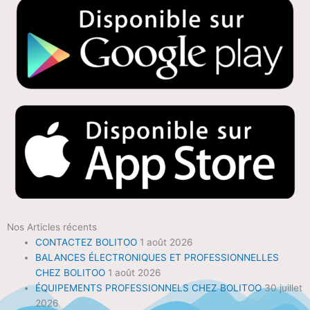
Nos Articles récents
CONTACTEZ BOLITOO
1 août 2026
BALANCES ÉLECTRONIQUES ET PROFESSIONNELLES
CHEZ BOLITOO
1 août 2026
ÉQUIPEMENTS PROFESSIONNELS CHEZ BOLITOO
30 juillet
2026