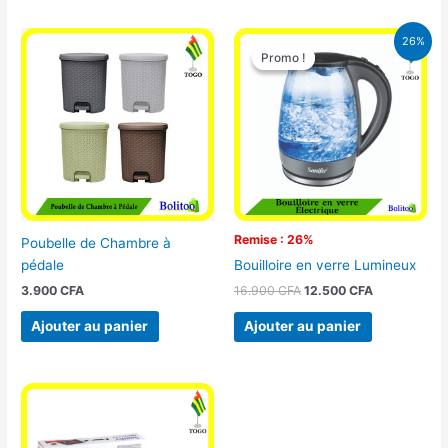
Le
Le
26%
prix
prix
Promo !
Promo !
initial
actuel
était :
est :
16.900 CFA.
12.500 CFA.
Remise : 26%
Poubelle de Chambre à
pédale
Bouilloire en verre Lumineux
3.900
CFA
16.900
CFA
12.500
CFA
Ajouter au panier
Ajouter au panier