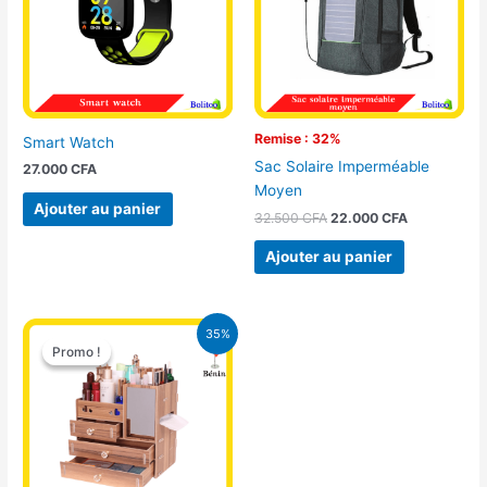
Remise : 32%
Smart Watch
Sac Solaire Imperméable
27.000
CFA
Moyen
Ajouter au panier
32.500
CFA
22.000
CFA
Ajouter au panier
Le
Le
35%
prix
prix
Promo !
Promo !
initial
actuel
était :
est :
12.400 CFA.
8.000 CFA.