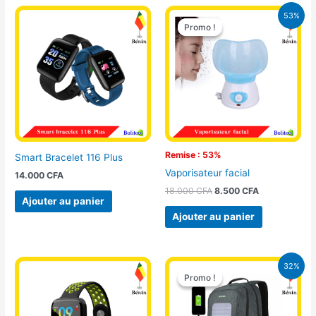
Le
Le
53%
prix
prix
Promo !
Promo !
initial
actuel
était :
est :
18.000 CFA.
8.500 CFA.
Remise : 53%
Smart Bracelet 116 Plus
Vaporisateur facial
14.000
CFA
18.000
CFA
8.500
CFA
Ajouter au panier
Ajouter au panier
Le
Le
32%
prix
prix
Promo !
Promo !
initial
actuel
était :
est :
32.500 CFA.
22.000 CFA