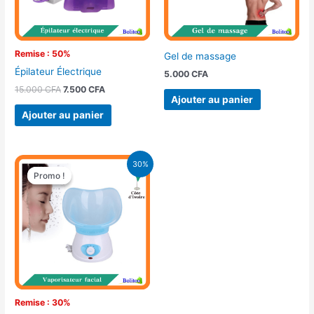
Remise : 50%
Gel de massage
Épilateur Électrique
5.000
CFA
15.000
CFA
7.500
CFA
Ajouter au panier
Ajouter au panier
Le
Le
30%
prix
prix
Promo !
Promo !
initial
actuel
était :
est :
14.900 CFA.
10.500 CFA.
Remise : 30%