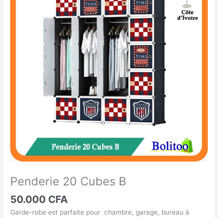
20
Cubes
B
Penderie 20 Cubes B
50.000
CFA
Garde-robe est parfaite pour chambre, garage, bureau à