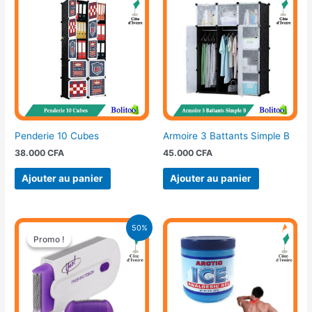
Penderie 10 Cubes
Armoire 3 Battants Simple B
38.000
CFA
45.000
CFA
Ajouter au panier
Ajouter au panier
Le
Le
50%
prix
prix
Promo !
Promo !
initial
actuel
était :
est :
15.000 CFA.
7.500 CFA.