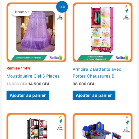
Le
Le
14%
prix
prix
Promo !
Promo !
initial
actuel
était :
est :
16.900 CFA.
14.500 CFA.
Remise : 14%
Armoire 2 Battants avec
Portes Chaussures B
Moustiquaire Ciel 3 Places
38.000
CFA
16.900
CFA
14.500
CFA
Ajouter au panier
Ajouter au panier