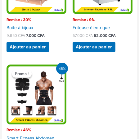
Remise : 30%
Remise : 9%
Boite à bijoux
Friteuse électrique
9.950
CFA
7.000
CFA
57.000
CFA
52.000
CFA
Ajouter au panier
Ajouter au panier
Le
Le
46%
prix
prix
Promo !
Promo !
initial
actuel
était :
est :
28.000 CFA.
15.000 CFA.
Remise : 46%
Smart Fitness Abdomen