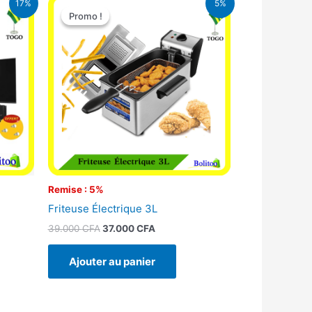
17%
5%
prix
prix
Promo !
Promo !
l
initial
actuel
était :
est :
00 CFA.
39.000 CFA.
37.000 CFA.
Remise : 5%
Friteuse Électrique 3L
39.000
CFA
37.000
CFA
Ajouter au panier