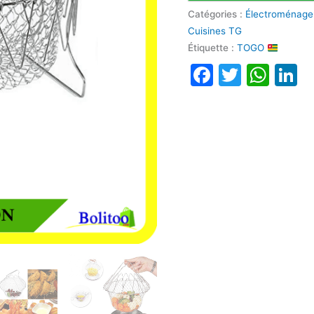
Catégories :
Électroménage
Cuisines TG
Étiquette :
TOGO
Faceboo
Twitte
Wha
L