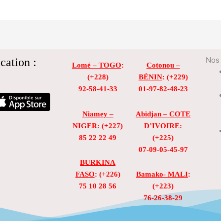
cation :
Nos 
Lomé – TOGO
:
Cotonou –
(+228)
BÉNIN
: (+229)
92-58-41-33
01-97-82-48-23
Niamey –
Abidjan – COTE
NIGER
: (+227)
D’IVOIRE
:
85 22 22 49
(+225)
07-09-05-45-97
BURKINA
FASO
: (+226)
Bamako- MALI
:
75 10 28 56
(+223)
76-26-38-29