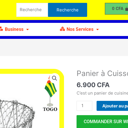
à
Recherche
0
CFA
Recherche
Cuisson
pour :
Business
Nos Services
Panier à Cuis
quantité
de
6.900
CFA
Panier
à
C’est un panier de cuisine
Cuisson
Ajouter au p
COMMANDER SUR W