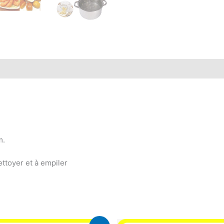
m.
ettoyer et à empiler
Le
Le
Le
Le