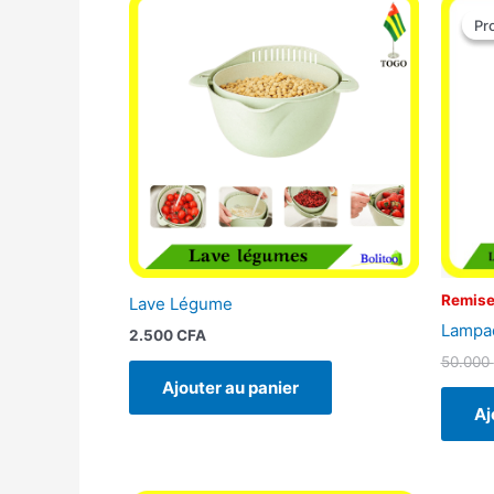
Pr
Pr
Remise
Lave Légume
Lampad
2.500
CFA
50.000
Ajouter au panier
Aj