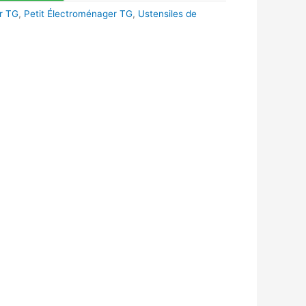
r TG
,
Petit Électroménager TG
,
Ustensiles de
k
r
tsApp
inkedIn