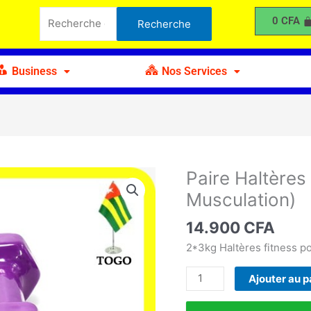
Haltères
Recherche
0
CFA
Recherche
de
pour :
3kg
(Poids
Business
Nos Services
pour
Musculation)
Paire Haltères
quantité
de
Musculation)
Paire
Haltères
14.900
CFA
de
2*3kg Haltères fitness p
3kg
(Poids
Ajouter au p
pour
Musculation)