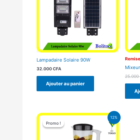
Remise
Lampadaire Solaire 90W
Mixeur
32.000
CFA
25.000
Ajouter au panier
Aj
Le
Le
12%
prix
prix
Promo !
Promo !
initial
actuel
était :
est :
25.000 CFA.
22.000 CFA.