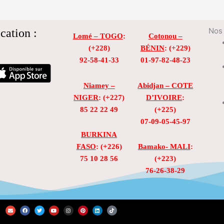
cation :
Nos 
Lomé – TOGO
:
Cotonou –
(+228)
BÉNIN
: (+229)
92-58-41-33
01-97-82-48-23
Niamey –
Abidjan – COTE
NIGER
: (+227)
D’IVOIRE
:
85 22 22 49
(+225)
07-09-05-45-97
BURKINA
FASO
: (+226)
Bamako- MALI
:
75 10 28 56
(+223)
76-26-38-29
E
F
T
Y
I
P
L
T
n
a
w
o
n
i
i
i
v
c
i
u
s
n
n
k
e
e
t
t
t
t
k
t