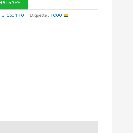
HATSAPP
 TG
,
Sport TG
Étiquette :
TOGO
k
r
tsApp
inkedIn