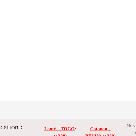
cation :
Nos 
Lomé – TOGO
:
Cotonou –