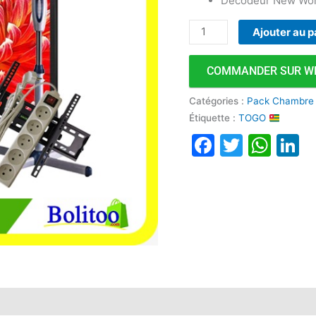
Décodeur New Wor
Ajouter au p
COMMANDER SUR W
Catégories :
Pack Chambre
Étiquette :
TOGO
Faceboo
Twitte
Wha
L