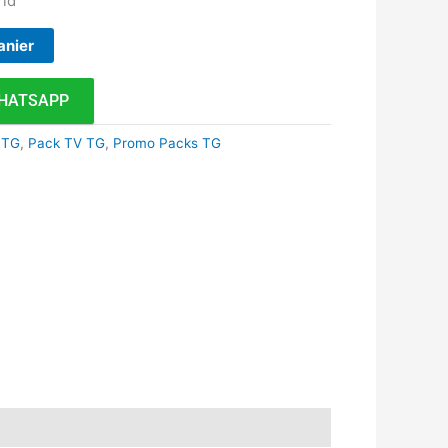
ld
anier
HATSAPP
 TG
,
Pack TV TG
,
Promo Packs TG
k
r
tsApp
inkedIn