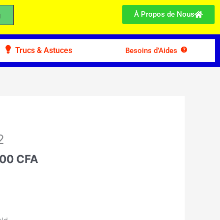
À Propos de Nous
Trucs & Astuces
Besoins d’Aides
Le
prix
2
l
actuel
 :
500
CFA
est :
00 CFA.
78.500 CFA.