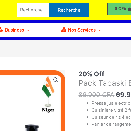
était :
est :
Tabaski
Recherche
0
CFA
Recherche
86.900 CFA.
69.900 CFA.
E4
pour :
Business
Nos Services
Le
20% Off
quantité
prix
de
Pack Tabaski 
initia
Pack
86.900
CFA
était
69.
Tabaski
86.9
E4
Presse jus électri
Cuisinière vitré 2 
Cuiseur de riz élec
Panier de rangemen