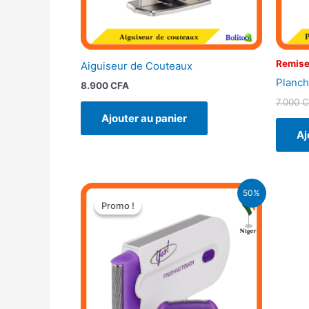
Remise
Aiguiseur de Couteaux
Planch
8.900
CFA
7.000
C
Ajouter au panier
Aj
Le
Le
50%
prix
prix
Promo !
Promo !
initial
actuel
était :
est :
13.000 CFA.
6.500 CFA.