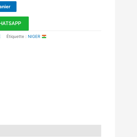
anier
HATSAPP
E
Étiquette :
NIGER
k
r
tsApp
inkedIn