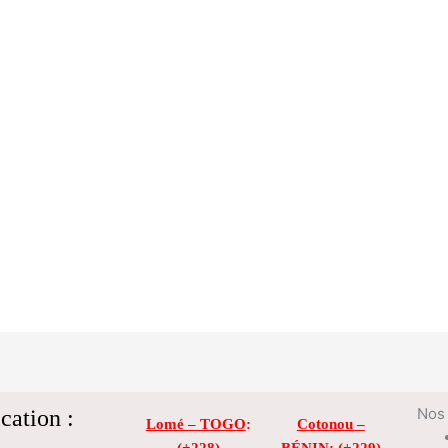
cation :
Nos 
Lomé – TOGO
:
Cotonou –