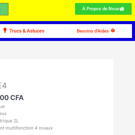
À Propos de Nous
Trucs & Astuces
Besoins d’Aides
Le
prix
E4
l
actuel
 :
900
CFA
est :
00 CFA.
69.900 CFA.
que
feux
trique 2L
t multifonction 4 nivaux