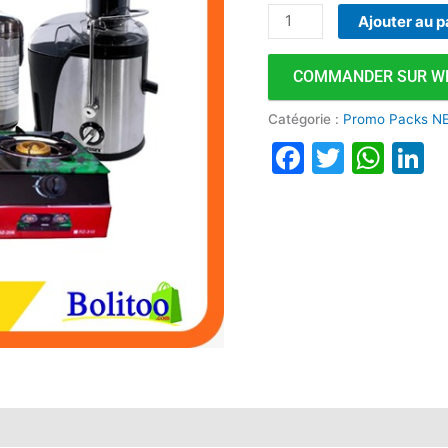
Ajouter au p
COMMANDER SUR W
Catégorie :
Promo Packs N
Faceboo
Twitte
Wha
L