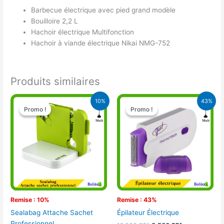
Barbecue électrique avec pied grand modèle
Bouilloire 2,2 L
Hachoir électrique Multifonction
Hachoir à viande électrique Nikai NMG-752
Produits similaires
Le
Le
Le
Le
10%
43%
prix
prix
prix
prix
Promo !
Promo !
Promo !
Promo !
initial
actuel
initial
actuel
était :
est :
était :
est :
10.500 CFA.
9.500 CFA.
15.000 CFA.
8.500 CFA.
Remise : 10%
Remise : 43%
Sealabag Attache Sachet
Épilateur Électrique
Professionnel