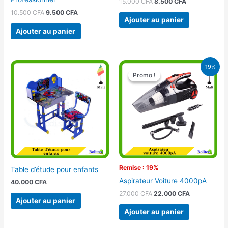
15.000
CFA
8.500
CFA
10.500
CFA
9.500
CFA
Ajouter au panier
Ajouter au panier
Le
Le
19%
prix
prix
Promo !
Promo !
initial
actuel
était :
est :
27.000 CFA.
22.000 CFA.
Remise : 19%
Table d’étude pour enfants
Aspirateur Voiture 4000pA
40.000
CFA
27.000
CFA
22.000
CFA
Ajouter au panier
Ajouter au panier