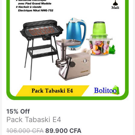
était :
est :
Tabaski
106.000 CFA.
89.900 CFA.
E4
15% Off
Pack Tabaski E4
106.000
CFA
89.900
CFA