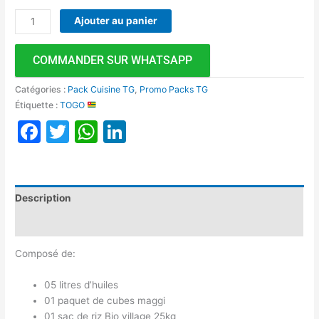
Ajouter au panier
COMMANDER SUR WHATSAPP
Catégories :
Pack Cuisine TG
,
Promo Packs TG
Étiquette :
TOGO
Facebook
Twitter
WhatsApp
LinkedIn
Description
Avis (0)
Composé de:
05 litres d’huiles
01 paquet de cubes maggi
01 sac de riz Bio village 25kg