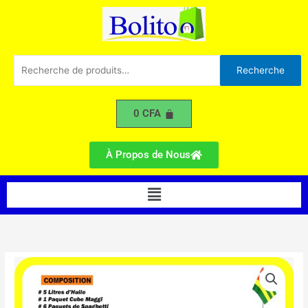
A1
Aller
au
contenu
Recherche
Recherche
pour :
0
CFA
À Propos de Nous
Menu
quantité
de
Pack