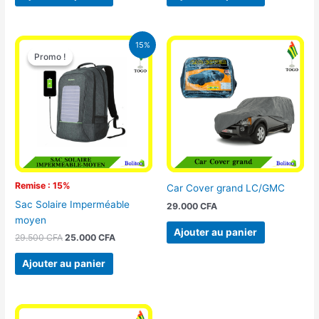
Le
Le
15%
prix
prix
Promo !
Promo !
initial
actuel
était :
est :
29.500 CFA.
25.000 CFA.
Remise : 15%
Car Cover grand LC/GMC
Sac Solaire Imperméable
29.000
CFA
moyen
Ajouter au panier
29.500
CFA
25.000
CFA
Ajouter au panier