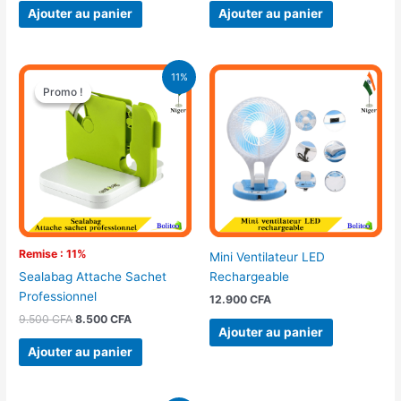
Ajouter au panier
Ajouter au panier
Le
Le
11%
prix
prix
Promo !
Promo !
initial
actuel
était :
est :
9.500 CFA.
8.500 CFA.
Remise : 11%
Mini Ventilateur LED
Rechargeable
Sealabag Attache Sachet
Professionnel
12.900
CFA
9.500
CFA
8.500
CFA
Ajouter au panier
Ajouter au panier