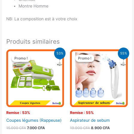
Montre Homme
NB: La composition est à votre choix
Produits similaires
Le
Le
Le
Le
53%
55%
prix
prix
prix
prix
Promo !
Promo !
Promo !
Promo !
initial
actuel
initial
actuel
était :
est :
était :
est :
15.000 CFA.
7.000 CFA.
19.900 CFA.
8.900 CFA.
Remise : 53%
Remise : 55%
Coupes légumes (Rappeuse)
Aspirateur de sebum
15.000
CFA
7.000
CFA
19.900
CFA
8.900
CFA