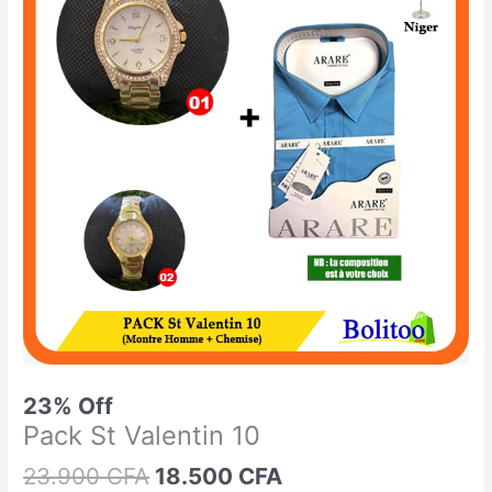
était :
est :
St
23.900 CFA.
18.500 CFA.
Valentin
10
23% Off
Pack St Valentin 10
23.900
CFA
18.500
CFA