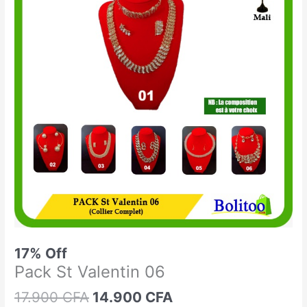
était :
est :
St
17.900 CFA.
14.900 CFA.
Valentin
06
17% Off
Pack St Valentin 06
17.900
CFA
14.900
CFA