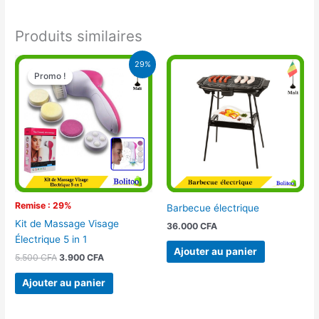
Produits similaires
Le
Le
29%
prix
prix
Promo !
Promo !
initial
actuel
était :
est :
5.500 CFA.
3.900 CFA.
Remise : 29%
Barbecue électrique
Kit de Massage Visage
36.000
CFA
Électrique 5 in 1
Ajouter au panier
5.500
CFA
3.900
CFA
Ajouter au panier