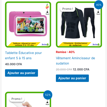
Le
Le
40%
prix
prix
Promo !
Promo !
initial
actuel
était :
est :
20.000 CFA.
12.000 CFA.
Remise : 40%
Tablette Éducative pour
enfant 5 à 15 ans
Vêtement Amincisseur de
sudation
40.000
CFA
20.000
CFA
12.000
CFA
Ajouter au panier
Ajouter au panier
Le
Le
52%
prix
prix
Promo !
Promo !
initial
actuel
était :
est :