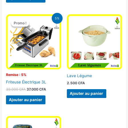
Le
Le
5%
prix
prix
Promo !
Promo !
initial
actuel
était :
est :
39.000 CFA.
37.000 CFA.
Remise : 5%
Lave Légume
Friteuse Électrique 3L
2.500
CFA
39.000
CFA
37.000
CFA
Ajouter au panier
Ajouter au panier