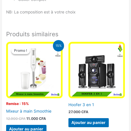
NB: La composition est à votre choix
Produits similaires
Le
Le
15%
prix
prix
Promo !
Promo !
initial
actuel
était :
est :
12.900 CFA.
11.000 CFA.
Remise : 15%
Hoofer 3 en 1
Mixeur à main Smoothie
27.000
CFA
12.900
CFA
11.000
CFA
Ajouter au panier
Ajouter au panier