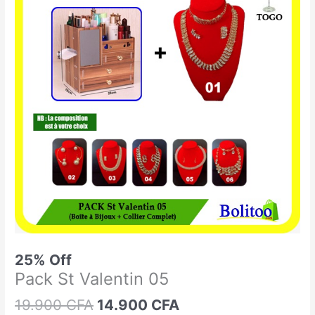
était :
est :
St
19.900 CFA.
14.900 CFA.
Valentin
05
25% Off
Pack St Valentin 05
19.900
CFA
14.900
CFA