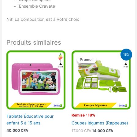
Ensemble Cravate
NB: La composition est à votre choix
Produits similaires
Le
Le
18%
prix
prix
Promo !
Promo !
initial
actuel
était :
est :
17.000 CFA.
14.000 CFA.
Remise : 18%
Tablette Éducative pour
enfant 5 à 15 ans
Coupes légumes (Rappeuse)
40.000
CFA
17.000
CFA
14.000
CFA