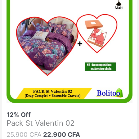
était :
est :
St
25.900 CFA.
22.900 CFA.
Valentin
02
12% Off
Pack St Valentin 02
25.900
CFA
22.900
CFA