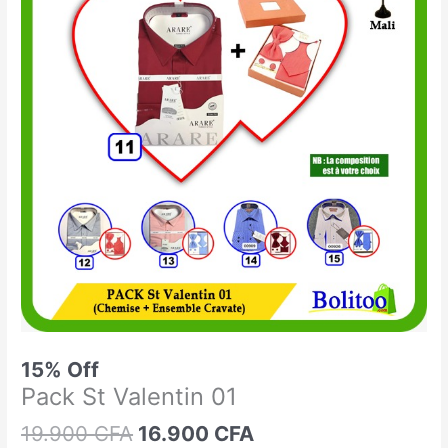
était :
est :
St
19.900 CFA.
16.900 CFA.
Valentin
01
15% Off
Pack St Valentin 01
19.900
CFA
16.900
CFA