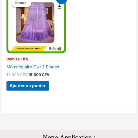
prix
prix
Promo !
Promo !
initial
actuel
était :
est :
16.900 CFA.
15.500 CFA.
Remise : 8%
Moustiquaire Ciel 3 Places
16.900
CFA
15.500
CFA
Ajouter au panier
Notre Application :