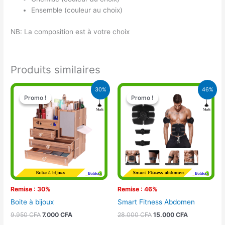
Ensemble (couleur au choix)
NB: La composition est à votre choix
Produits similaires
Le
Le
Le
Le
30%
46%
prix
prix
prix
prix
Promo !
Promo !
Promo !
Promo !
initial
actuel
initial
actuel
était :
est :
était :
est :
9.950 CFA.
7.000 CFA.
28.000 CFA.
15.000 CFA.
Remise : 30%
Remise : 46%
Boite à bijoux
Smart Fitness Abdomen
9.950
CFA
7.000
CFA
28.000
CFA
15.000
CFA