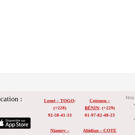
cation :
Nos 
Lomé – TOGO
:
Cotonou –
(+228)
BÉNIN
: (+229)
92-58-41-33
01-97-82-48-23
Niamey –
Abidjan – COTE