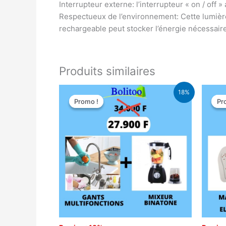
Interrupteur externe: l’interrupteur « on / off 
Respectueux de l’environnement: Cette lumière 
rechargeable peut stocker l’énergie nécessaire 
Produits similaires
Le
Le
18%
prix
prix
Promo !
Promo !
Pr
Pr
initial
actuel
était :
est :
34.000 CFA.
27.900 CFA.