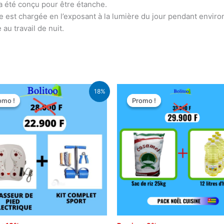
» a été conçu pour être étanche.
est chargée en l’exposant à la lumière du jour pendant environ 
au travail de nuit.
Le
Le
Le
Le
18%
prix
prix
prix
prix
omo !
omo !
Promo !
Promo !
initial
actuel
initial
actuel
était :
est :
était :
est :
28.000 CFA.
22.900 CFA.
33.000 CFA.
29.900 