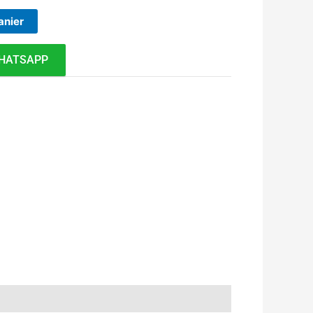
anier
HATSAPP
k
r
tsApp
inkedIn