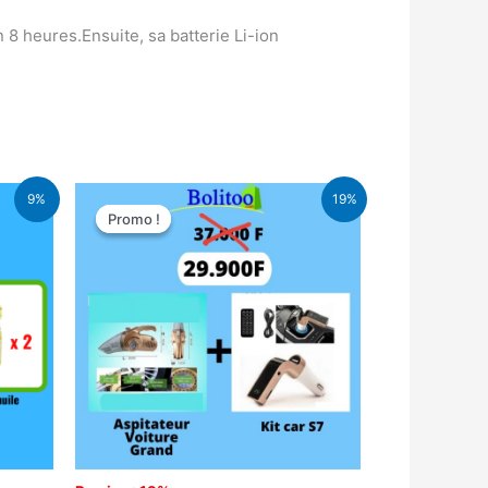
8 heures.Ensuite, sa batterie Li-ion
Le
Le
9%
19%
prix
prix
Promo !
Promo !
initial
actuel
était :
est :
CFA.
37.000 CFA.
29.900 CFA.