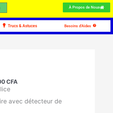
À Propos de Nous
Trucs & Astuces
Besoins d’Aides
Le
prix
l
actuel
:
00
CFA
est :
00 CFA.
10.900 CFA.
lice
ire avec détecteur de
t