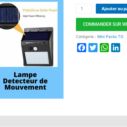
Ajouter au p
COMMANDER SUR W
Catégorie :
Mini Packs TG
Faceboo
Twitte
Wha
L