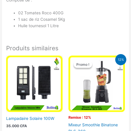
Composé de :
02 Tomates Roco 400G
1 sac de riz Cosamel 5Kg
Huile tournesol 1 Litre
Produits similaires
Le
Le
12%
prix
prix
Promo !
Promo !
initial
actuel
était :
est :
25.000 CFA.
22.000 CFA
Remise : 12%
Lampadaire Solaire 100W
Mixeur Smoothie Binatone
35.000
CFA