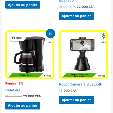
BLS-360
Ajouter au panier
25.000
CFA
22.000
CFA
Ajouter au panier
Le
Le
8%
prix
prix
Promo !
Promo !
initial
actuel
était :
est :
25.000 CFA.
23.000 CFA.
Remise : 8%
Robot Camera à Bluetooth
Cafetière
12.900
CFA
25.000
CFA
23.000
CFA
Ajouter au panier
Ajouter au panier