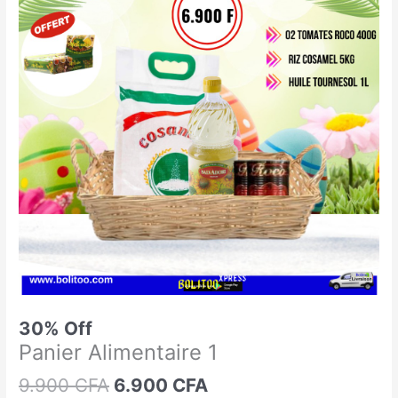
était :
est :
Alimentaire
9.900 CFA.
6.900 CFA.
1
30% Off
Panier Alimentaire 1
9.900
CFA
6.900
CFA