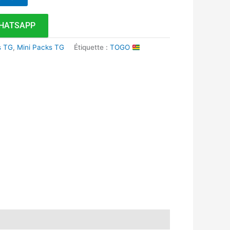
HATSAPP
s TG
,
Mini Packs TG
Étiquette :
TOGO
k
r
tsApp
inkedIn