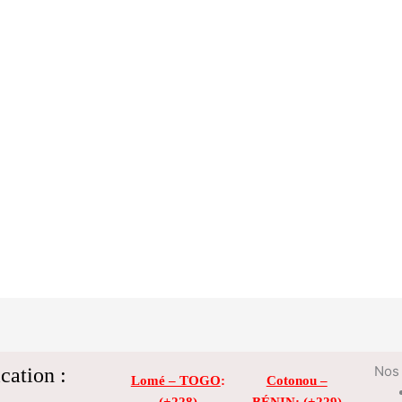
cation :
Nos 
Lomé – TOGO
:
Cotonou –