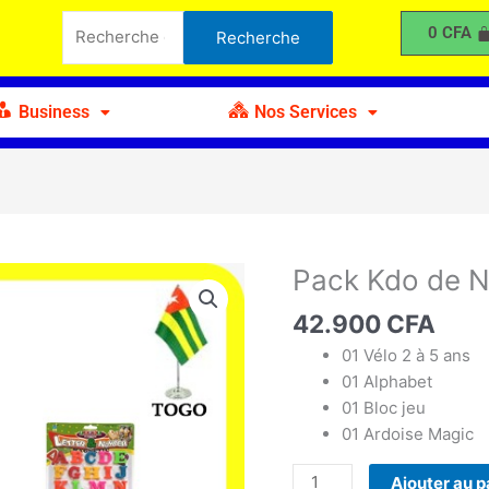
Kdo
Recherche
0
CFA
Recherche
de
pour :
Noël
A
Business
Nos Services
Pack Kdo de N
quantité
de
42.900
CFA
Pack
Kdo
01 Vélo 2 à 5 ans
de
01 Alphabet
Noël
01 Bloc jeu
A
01 Ardoise Magic
Ajouter au p