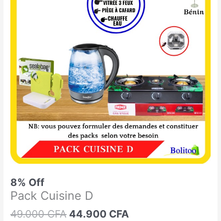
était :
est :
Cuisine
49.000 CFA.
44.900 CFA.
D
8% Off
Pack Cuisine D
49.000
CFA
44.900
CFA