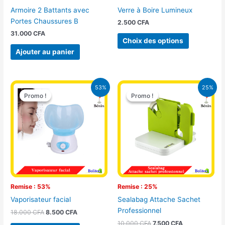
choisies
Armoire 2 Battants avec
Verre à Boire Lumineux
sur
Portes Chaussures B
2.500
CFA
la
31.000
CFA
page
Choix des options
du
Ajouter au panier
produit
Le
Le
Le
Le
53%
25%
prix
prix
prix
prix
Promo !
Promo !
Promo !
Promo !
initial
actuel
initial
actuel
était :
est :
était :
est :
18.000 CFA.
8.500 CFA.
10.000 CFA.
7.500 CFA.
Remise : 53%
Remise : 25%
Vaporisateur facial
Sealabag Attache Sachet
Professionnel
18.000
CFA
8.500
CFA
10.000
CFA
7.500
CFA