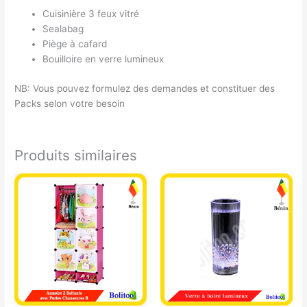
Cuisinière 3 feux vitré
Sealabag
Piège à cafard
Bouilloire en verre lumineux
NB: Vous pouvez formulez des demandes et constituer des
Packs selon votre besoin
Produits similaires
Ce
produit
a
plusieurs
variations.
Les
options
peuvent
être