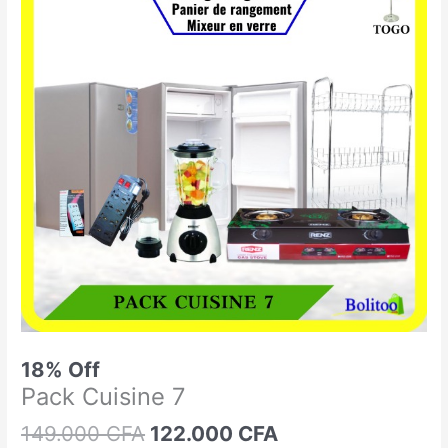
était :
est :
Cuisine
149.000 CFA.
122.000 CFA.
7
18% Off
Pack Cuisine 7
149.000
CFA
122.000
CFA