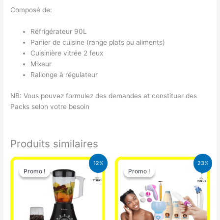
Composé de:
Réfrigérateur 90L
Panier de cuisine (range plats ou aliments)
Cuisinière vitrée 2 feux
Mixeur
Rallonge à régulateur
NB: Vous pouvez formulez des demandes et constituer des
Packs selon votre besoin
Produits similaires
Le
Le
Le
Le
12%
23%
prix
prix
prix
prix
Promo !
Promo !
Promo !
Promo !
initial
actuel
initial
actuel
était :
est :
était :
est :
25.000 CFA.
22.000 CFA.
65.000 CFA.
49.900 CFA