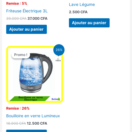
Remise : 5%
Lave Légume
Friteuse Électrique 3L
2.500
CFA
39.000
CFA
37.000
CFA
Ajouter au panier
Ajouter au panier
Le
Le
26%
prix
prix
Promo !
Promo !
initial
actuel
était :
est :
16.900 CFA.
12.500 CFA.
Remise : 26%
Bouilloire en verre Lumineux
16.900
CFA
12.500
CFA