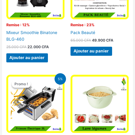
Remise : 12%
Remise : 23%
Mixeur Smoothie Binatone
Pack Beauté
BLG-460
65.000
CFA
49.900
CFA
25.000
CFA
22.000
CFA
Ajouter au panier
Ajouter au panier
Le
Le
5%
prix
prix
Promo !
Promo !
initial
actuel
était :
est :
39.000 CFA.
37.000 CFA.