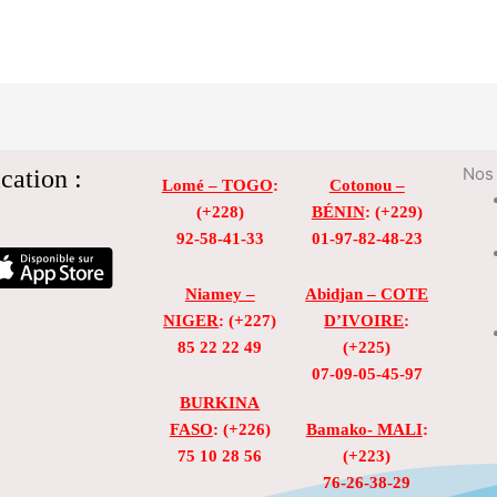
cation :
Nos 
Lomé – TOGO
:
Cotonou –
(+228)
BÉNIN
: (+229)
92-58-41-33
01-97-82-48-23
Niamey –
Abidjan – COTE
NIGER
: (+227)
D’IVOIRE
:
85 22 22 49
(+225)
07-09-05-45-97
BURKINA
FASO
: (+226)
Bamako- MALI
:
75 10 28 56
(+223)
76-26-38-29