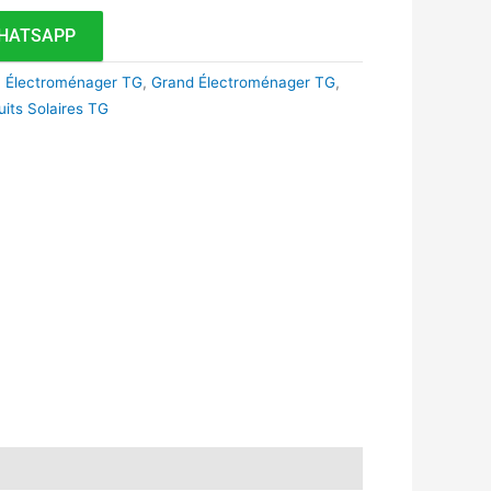
HATSAPP
,
Électroménager TG
,
Grand Électroménager TG
,
uits Solaires TG
k
r
tsApp
inkedIn