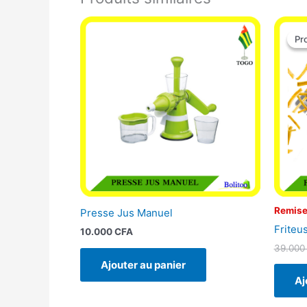
Pr
Pr
Remise
Presse Jus Manuel
Friteu
10.000
CFA
39.00
Ajouter au panier
Aj