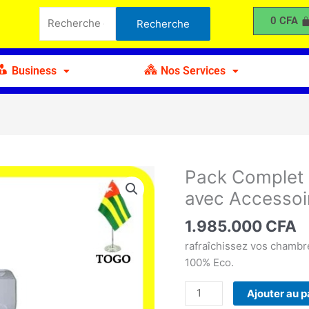
Recherche
Climatiseur
0
CFA
Recherche
pour :
Solaire
1,5CV
avec
Business
Nos Services
Accessoires
Pack Complet C
quantité
de
avec Accessoi
Pack
Complet
1.985.000
CFA
Climatiseur
rafraîchissez vos chambr
Solaire
100% Eco.
1,5CV
avec
Ajouter au p
Accessoires