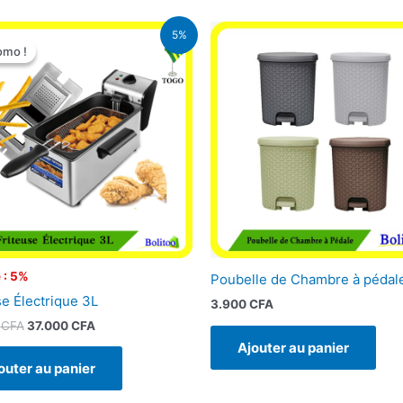
Le
Le
5%
prix
prix
omo !
omo !
initial
actuel
était :
est :
39.000 CFA.
37.000 CFA.
 : 5%
Poubelle de Chambre à pédal
se Électrique 3L
3.900
CFA
0
CFA
37.000
CFA
Ajouter au panier
outer au panier