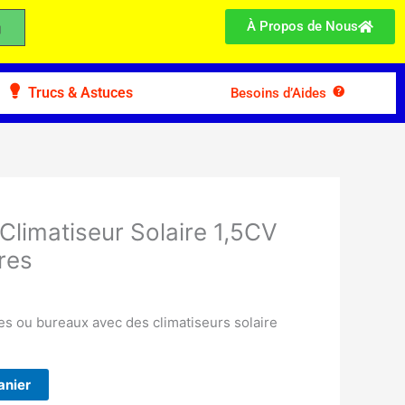
À Propos de Nous
Trucs & Astuces
Besoins d’Aides
limatiseur Solaire 1,5CV
res
es ou bureaux avec des climatiseurs solaire
anier