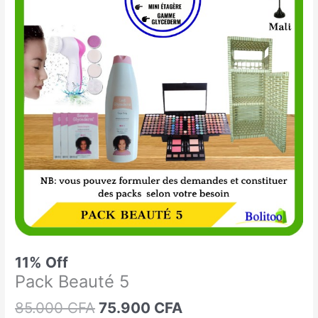
était :
est :
Beauté
85.000 CFA.
75.900 CFA.
5
11% Off
Pack Beauté 5
85.000
CFA
75.900
CFA