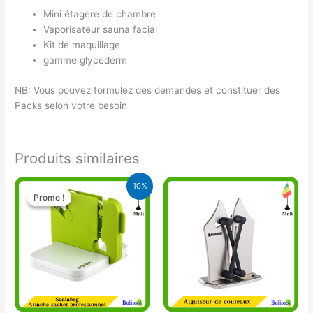
Mini étagère de chambre
Vaporisateur sauna facial
Kit de maquillage
gamme glycederm
NB: Vous pouvez formulez des demandes et constituer des
Packs selon votre besoin
Produits similaires
Le
Le
10%
prix
prix
Promo !
Promo !
initial
actuel
était :
est :
10.500 CFA.
9.500 CFA.