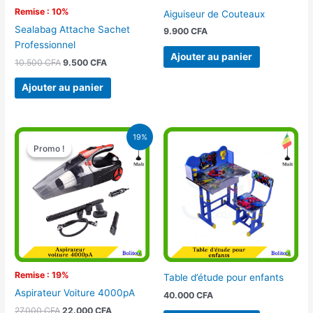
Remise : 10%
Aiguiseur de Couteaux
Sealabag Attache Sachet
9.900
CFA
Professionnel
Ajouter au panier
10.500
CFA
9.500
CFA
Ajouter au panier
Le
Le
19%
prix
prix
Promo !
Promo !
initial
actuel
était :
est :
27.000 CFA.
22.000 CFA.
Remise : 19%
Table d’étude pour enfants
Aspirateur Voiture 4000pA
40.000
CFA
27.000
CFA
22.000
CFA