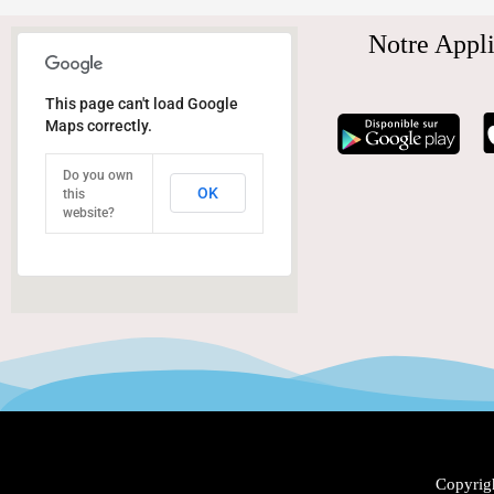
Notre Appli
This page can't load Google
Maps correctly.
Do you own
OK
this
website?
Copyrigh