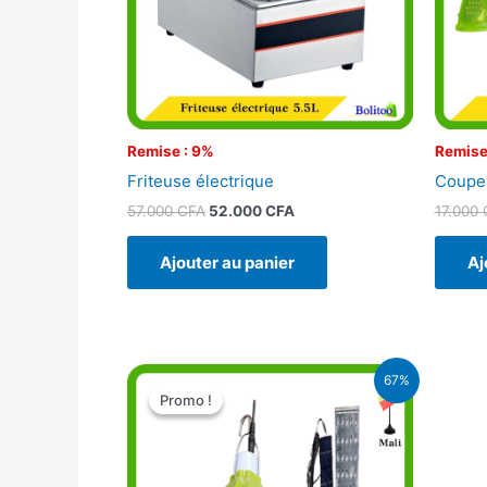
Remise : 9%
Remise
Friteuse électrique
Coupe
57.000
CFA
52.000
CFA
17.000
Ajouter au panier
Aj
Le
Le
67%
prix
prix
Promo !
Promo !
initial
actuel
était :
est :
15.000 CFA.
5.000 CFA.