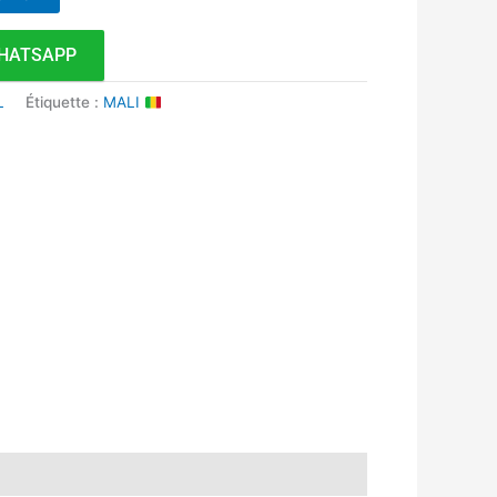
HATSAPP
L
Étiquette :
MALI
k
r
tsApp
inkedIn