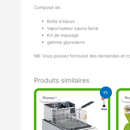
Composé de:
Boîte à bijoux
Vaporisateur sauna facial
Kit de massage
gamme glycederm
NB: Vous pouvez formulez des demandes et con
Produits similaires
Le
Le
9%
prix
prix
Promo !
Promo !
Pr
Pr
initial
actuel
était :
est :
57.000 CFA.
52.000 CFA.