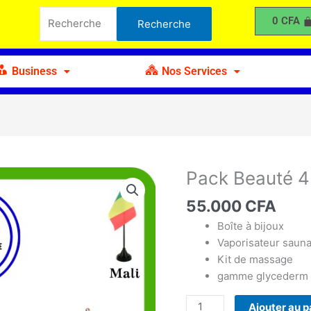
Beauté
Recherche
0
CFA
Recherche
4
pour :
Business
Nos Services
Pack Beauté 4
quantité
de
55.000
CFA
Pack
Beauté
Boîte à bijoux
4
Vaporisateur sauna 
Kit de massage
gamme glycederm
Ajouter au p