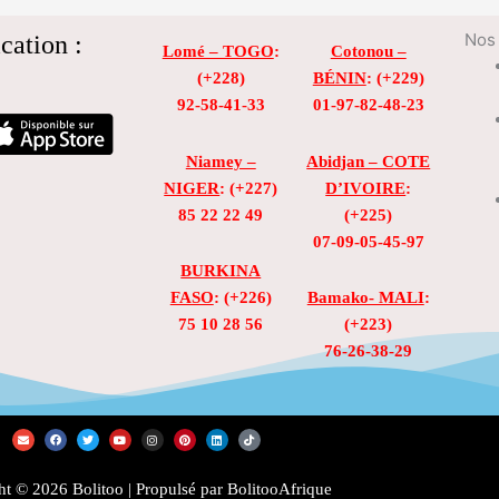
cation :
Nos 
Lomé – TOGO
:
Cotonou –
(+228)
BÉNIN
: (+229)
92-58-41-33
01-97-82-48-23
Niamey –
Abidjan – COTE
NIGER
: (+227)
D’IVOIRE
:
85 22 22 49
(+225)
07-09-05-45-97
BURKINA
FASO
: (+226)
Bamako- MALI
:
75 10 28 56
(+223)
76-26-38-29
E
F
T
Y
I
P
L
T
n
a
w
o
n
i
i
i
v
c
i
u
s
n
n
k
e
e
t
t
t
t
k
t
l
b
t
u
a
e
e
o
t © 2026 Bolitoo | Propulsé par BolitooAfrique
o
o
e
b
g
r
d
k
p
o
r
e
r
e
i