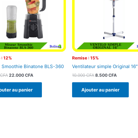
 : 12%
Remise : 15%
 Smoothie Binatone BLS-360
Ventilateur simple Original 16″
CFA
22.000
CFA
10.000
CFA
8.500
CFA
outer au panier
Ajouter au panier