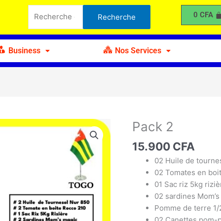
2
Recherche
0
CFA
Recherche
pour :
Business
Nos Services
Pack 2
quantité
de
15.900
CFA
Pack
2
02 Huile de tourne
02 Tomates en boi
01 Sac riz 5kg riziè
02 sardines Mom’s
Pomme de terre 1/
02 Canettes pom-