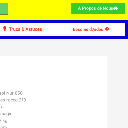
À Propos de Nous
Trucs & Astuces
Besoins d’Aides
sol Nur 850
tes rocco 210
re
 magic
2 kg
pom