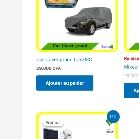
Remise
Car Cover grand LC/GMC
Mixeur
29.000
CFA
25.000
Ajouter au panier
Aj
Le
Le
17%
prix
prix
Promo !
Promo !
initial
actuel
était :
est :
430.000 CFA.
355.000 CFA.