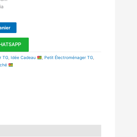
ia
anier
HATSAPP
r TG
,
Idée Cadeau
,
Petit Électroménager TG
,
rché
k
r
tsApp
inkedIn