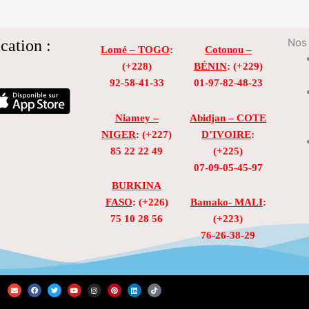
cation :
Nos 
Lomé – TOGO
:
Cotonou –
(+228)
BÉNIN
: (+229)
92-58-41-33
01-97-82-48-23
Niamey –
Abidjan – COTE
NIGER
: (+227)
D’IVOIRE
:
85 22 22 49
(+225)
07-09-05-45-97
BURKINA
FASO
: (+226)
Bamako- MALI
:
75 10 28 56
(+223)
76-26-38-29
E
F
T
Y
I
P
L
T
n
a
w
o
n
i
i
i
v
c
i
u
s
n
n
k
e
e
t
t
t
t
k
t