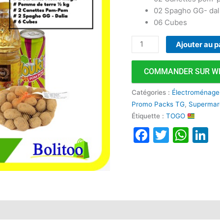
02 Spagho GG- dal
06 Cubes
Ajouter au p
COMMANDER SUR W
Catégories :
Électroménage
Promo Packs TG
,
Superma
Étiquette :
TOGO
Faceboo
Twitte
Wha
L