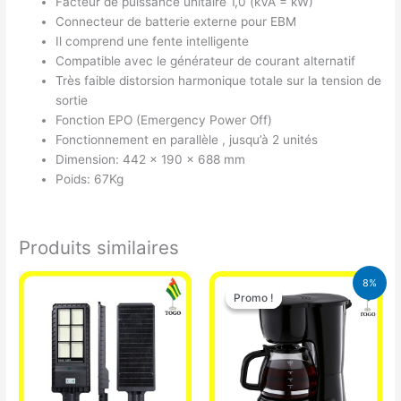
Facteur de puissance unitaire 1,0 (kVA = kW)
Connecteur de batterie externe pour EBM
Il comprend une fente intelligente
Compatible avec le générateur de courant alternatif
Très faible distorsion harmonique totale sur la tension de
sortie
Fonction EPO (Emergency Power Off)
Fonctionnement en parallèle , jusqu’à 2 unités
Dimension: 442 x 190 x 688 mm
Poids: 67Kg
Produits similaires
Le
Le
8%
prix
prix
Promo !
Promo !
initial
actuel
était :
est :
25.000 CFA.
23.000 CFA