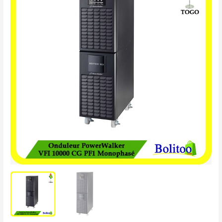
PowerWalker
VFI
10000
CG
PF1
Monophasé