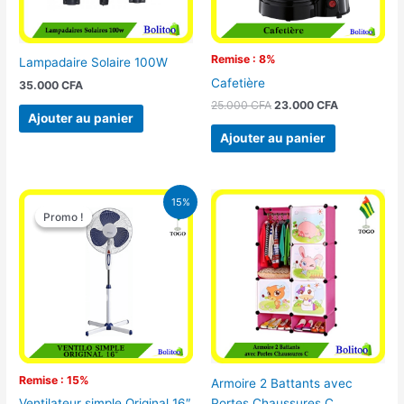
Remise : 8%
Lampadaire Solaire 100W
Cafetière
35.000
CFA
25.000
CFA
23.000
CFA
Ajouter au panier
Ajouter au panier
Le
Le
15%
prix
prix
Promo !
Promo !
initial
actuel
était :
est :
10.000 CFA.
8.500 CFA.
Remise : 15%
Armoire 2 Battants avec
Portes Chaussures C
Ventilateur simple Original 16″