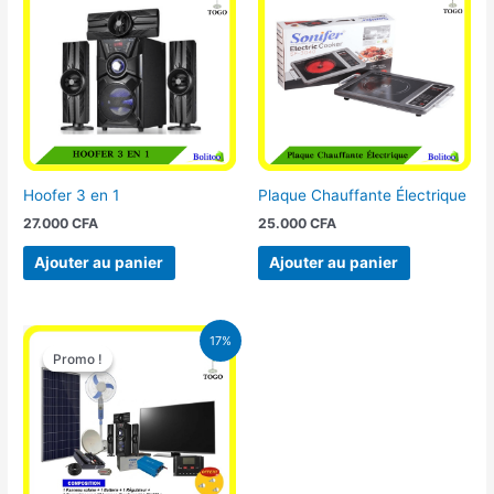
Hoofer 3 en 1
Plaque Chauffante Électrique
27.000
CFA
25.000
CFA
Ajouter au panier
Ajouter au panier
Le
Le
17%
prix
prix
Promo !
Promo !
initial
actuel
était :
est :
430.000 CFA.
355.000 CFA.