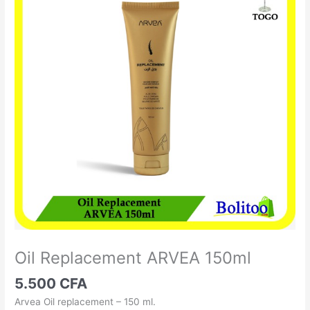
Replacement
ARVEA
150ml
Oil Replacement ARVEA 150ml
5.500
CFA
Arvea Oil replacement – 150 ml.