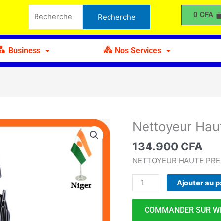
Haute
Recherche
0
CFA
Recherche
Pression
pour :
BASOO
Business
Nos Services
Nettoyeur Hau
quantité
de
134.900
CFA
Nettoyeur
Haute
NETTOYEUR HAUTE PRE
Pression
Ajouter au p
BASOO
COMMANDER SUR W