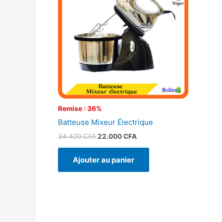
34.400 CFA.
22.000 CFA.
Remise : 36%
Batteuse Mixeur Électrique
34.400
CFA
22.000
CFA
Ajouter au panier