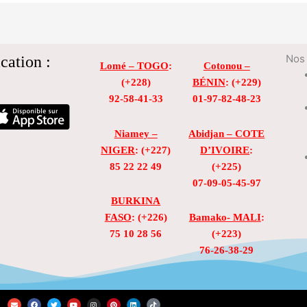
cation :
Nos 
Lomé – TOGO
:
Cotonou –
(+228)
BÉNIN
: (+229)
92-58-41-33
01-97-82-48-23
Niamey –
Abidjan – COTE
NIGER
: (+227)
D’IVOIRE
:
85 22 22 49
(+225)
07-09-05-45-97
BURKINA
FASO
: (+226)
Bamako- MALI
:
75 10 28 56
(+223)
76-26-38-29
E
F
T
Y
I
P
L
T
n
a
w
o
n
i
i
i