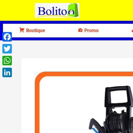
Aller
au
contenu
Boutique
Promo
Facebook
Twitter
WhatsApp
LinkedIn