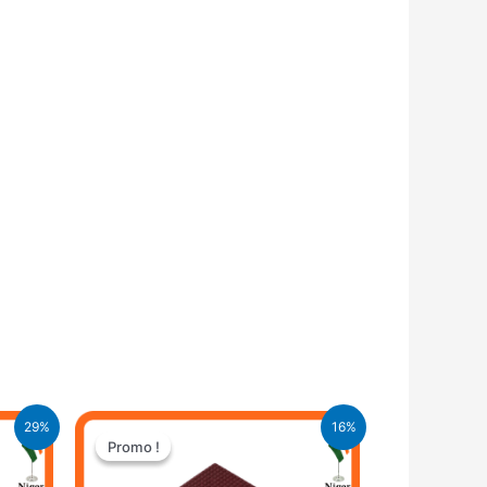
Le
Le
29%
16%
prix
prix
Promo !
Promo !
initial
actuel
était :
est :