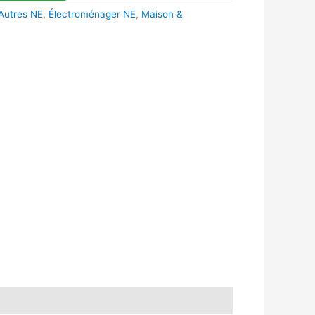
Autres NE
,
Électroménager NE
,
Maison &
k
r
tsApp
inkedIn