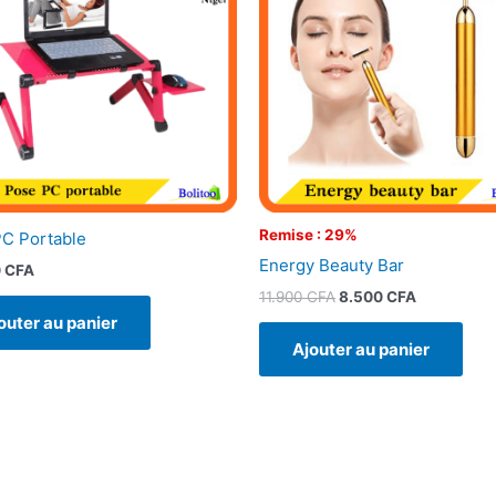
11.900 CFA.
8.500 CFA
Remise : 29%
C Portable
Energy Beauty Bar
0
CFA
11.900
CFA
8.500
CFA
outer au panier
Ajouter au panier