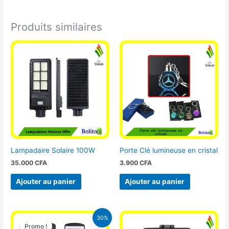
Produits similaires
Lampadaire Solaire 100W
Porte Clé lumineuse en cristal
35.000
CFA
3.900
CFA
Ajouter au panier
Ajouter au panier
Le
Le
30%
prix
prix
Promo !
Promo !