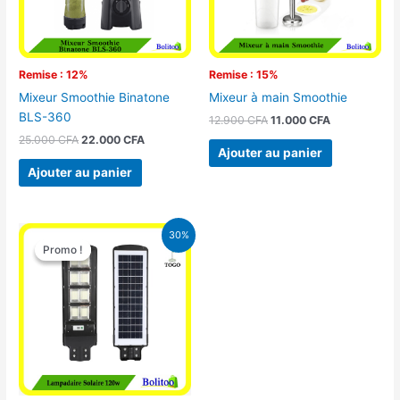
Remise : 12%
Remise : 15%
Mixeur Smoothie Binatone
Mixeur à main Smoothie
BLS-360
12.900
CFA
11.000
CFA
25.000
CFA
22.000
CFA
Ajouter au panier
Ajouter au panier
Le
Le
30%
prix
prix
Promo !
Promo !
initial
actuel
était :
est :
50.000 CFA.
35.000 CFA.