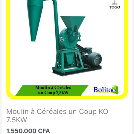
à
Céréales
un
Coup
KO
7.5KW
Moulin à Céréales un Coup KO
7.5KW
1.550.000
CFA