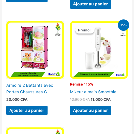
Ajouter au panier
Le
Le
15%
prix
prix
Promo !
Promo !
initial
actuel
était :
est :
12.900 CFA.
11.000 CFA.
Remise : 15%
Armoire 2 Battants avec
Portes Chaussures C
Mixeur à main Smoothie
20.000
CFA
12.900
CFA
11.000
CFA
Ajouter au panier
Ajouter au panier