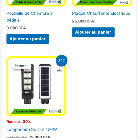
Poubelle de Chambre à
Plaque Chauffante Électrique
pédale
25.000
CFA
3.900
CFA
Ajouter au panier
Ajouter au panier
Le
Le
30%
prix
prix
Promo !
Promo !
initial
actuel
était :
est :
50.000 CFA.
35.000 CFA.
Remise : 30%
Lampadaire Solaire 120W
50.000
CFA
35.000
CFA