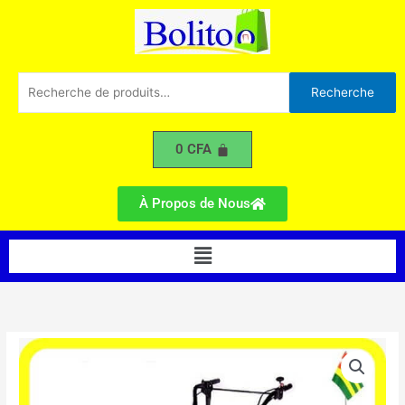
Désherbeur
Aller
Électrique
au
contenu
Recherche
Recherche
pour :
0
CFA
À Propos de Nous
Menu
quantité
de
Motoculteur