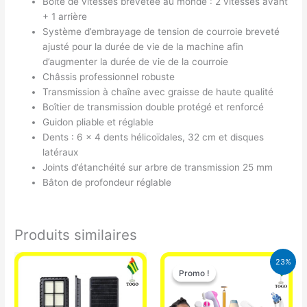
Boîte de vitesses brevetée au monde : 2 vitesses avant
+ 1 arrière
Système d’embrayage de tension de courroie breveté
ajusté pour la durée de vie de la machine afin
d’augmenter la durée de vie de la courroie
Châssis professionnel robuste
Transmission à chaîne avec graisse de haute qualité
Boîtier de transmission double protégé et renforcé
Guidon pliable et réglable
Dents : 6 x 4 dents hélicoïdales, 32 cm et disques
latéraux
Joints d’étanchéité sur arbre de transmission 25 mm
Bâton de profondeur réglable
Produits similaires
Le
Le
23%
prix
prix
Promo !
Promo !
initial
actuel
était :
est :
65.000 CFA.
49.900 CFA