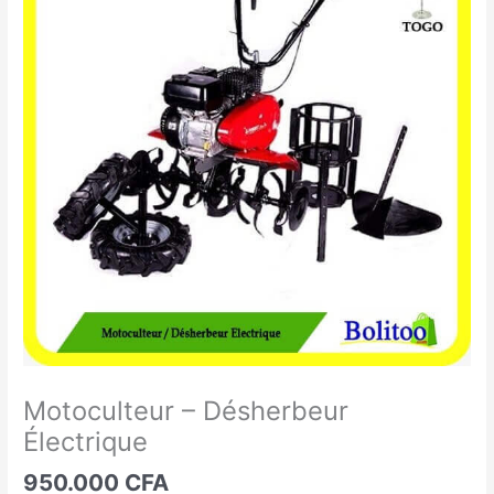
-
Désherbeur
Électrique
Motoculteur – Désherbeur
Électrique
950.000
CFA