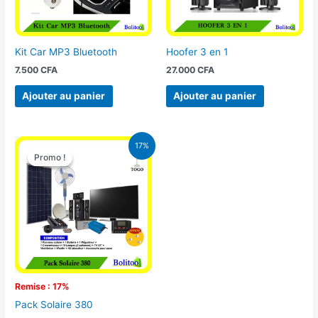
Kit Car MP3 Bluetooth
Hoofer 3 en 1
7.500
CFA
27.000
CFA
Ajouter au panier
Ajouter au panier
Le
Le
17%
prix
prix
Promo !
Promo !
initial
actuel
était :
est :
430.000 CFA.
355.000 CFA.
Remise : 17%
Pack Solaire 380