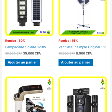
était :
est :
était :
est :
50.000 CFA.
35.000 CFA.
10.000 CFA.
8.500 CFA.
Remise : 30%
Remise : 15%
Lampadaire Solaire 120W
Ventilateur simple Original 16″
50.000
CFA
35.000
CFA
10.000
CFA
8.500
CFA
Ajouter au panier
Ajouter au panier