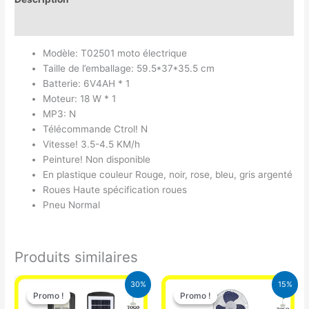
Avis (0)
Modèle: T02501 moto électrique
Taille de l’emballage: 59.5*37*35.5 cm
Batterie: 6V4AH * 1
Moteur: 18 W * 1
MP3: N
Télécommande Ctrol! N
Vitesse! 3.5-4.5 KM/h
Peinture! Non disponible
En plastique couleur Rouge, noir, rose, bleu, gris argenté
Roues Haute spécification roues
Pneu Normal
Produits similaires
Le
Le
Le
Le
30%
15%
prix
prix
prix
prix
Promo !
Promo !
Promo !
Promo !
initial
actuel
initial
actuel