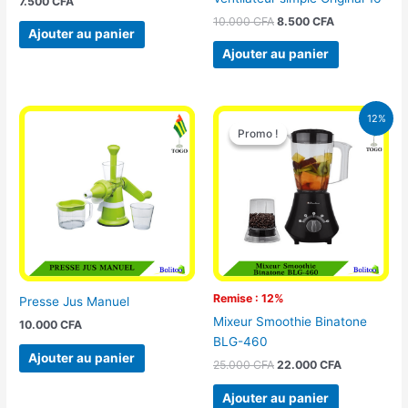
7.500
CFA
10.000
CFA
8.500
CFA
Ajouter au panier
Ajouter au panier
Le
Le
12%
prix
prix
Promo !
Promo !
initial
actuel
était :
est :
25.000 CFA.
22.000 CFA
Remise : 12%
Presse Jus Manuel
Mixeur Smoothie Binatone
10.000
CFA
BLG-460
Ajouter au panier
25.000
CFA
22.000
CFA
Ajouter au panier