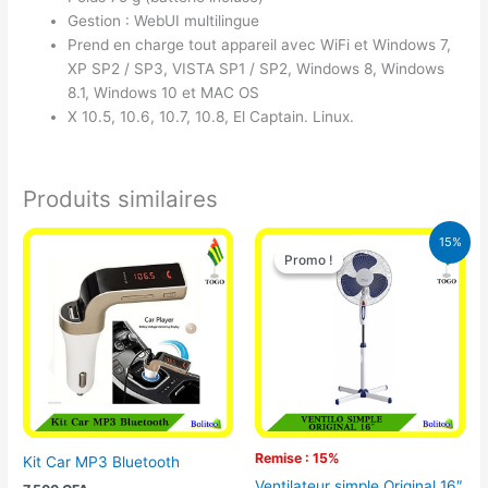
Gestion : WebUI multilingue
Prend en charge tout appareil avec WiFi et Windows 7,
XP SP2 / SP3, VISTA SP1 / SP2, Windows 8, Windows
8.1, Windows 10 et MAC OS
X 10.5, 10.6, 10.7, 10.8, El Captain. Linux.
Produits similaires
Le
Le
15%
prix
prix
Promo !
Promo !
initial
actuel
était :
est :
10.000 CFA.
8.500 CFA.
Remise : 15%
Kit Car MP3 Bluetooth
Ventilateur simple Original 16″