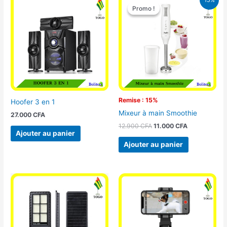
prix
prix
Promo !
Promo !
initial
actuel
était :
est :
12.900 CFA.
11.000 CFA.
Remise : 15%
Hoofer 3 en 1
Mixeur à main Smoothie
27.000
CFA
12.900
CFA
11.000
CFA
Ajouter au panier
Ajouter au panier