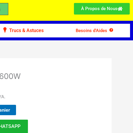
À Propos de Nous
Trucs & Astuces
Besoins d’Aides
a 600W
YA.
anier
HATSAPP