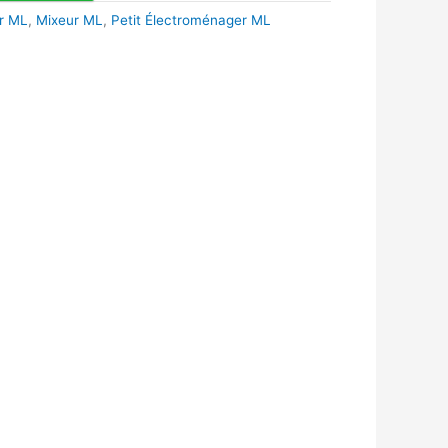
r ML
,
Mixeur ML
,
Petit Électroménager ML
k
r
tsApp
inkedIn