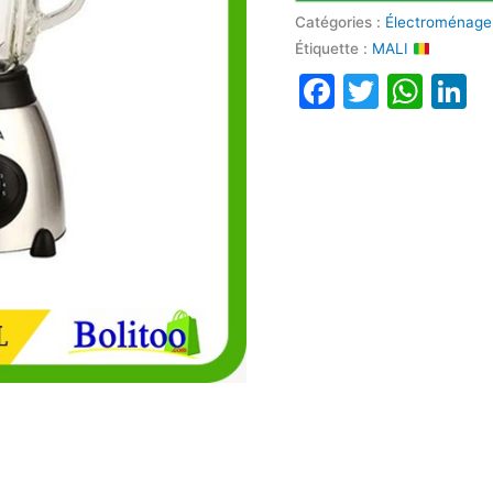
Catégories :
Électroménage
Étiquette :
MALI
Faceboo
Twitte
Wha
L