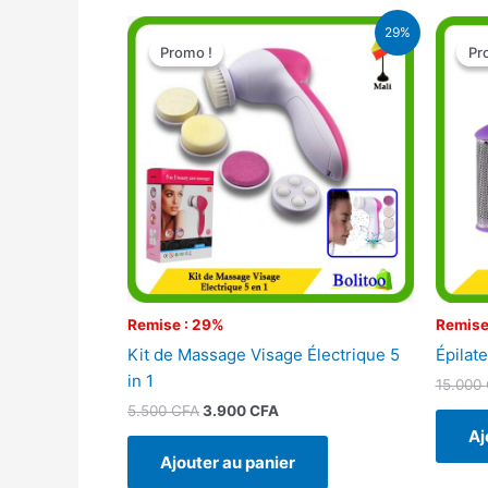
Le
Le
29%
prix
prix
Promo !
Promo !
Pr
Pr
initial
actuel
était :
est :
5.500 CFA.
3.900 CFA.
Remise : 29%
Remise
Kit de Massage Visage Électrique 5
Épilat
in 1
15.000
5.500
CFA
3.900
CFA
Aj
Ajouter au panier