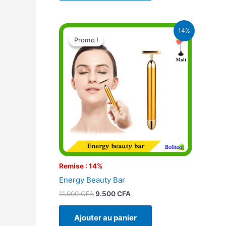
Le
Le
14%
prix
prix
Promo !
Promo !
initial
actuel
était :
est :
11.000 CFA.
9.500 CFA.
Remise : 14%
Energy Beauty Bar
11.000
CFA
9.500
CFA
Ajouter au panier