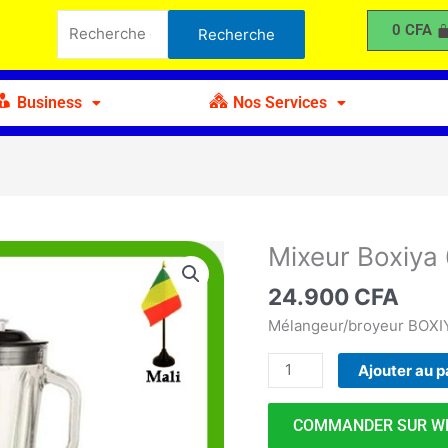
Boxiya
Recherche
0
CFA
Recherche
600W
pour :
Business
Nos Services
Mixeur Boxiy
quantité
de
24.900
CFA
Mixeur
Boxiya
Mélangeur/broyeur BOXI
600W
Ajouter au p
COMMANDER SUR W