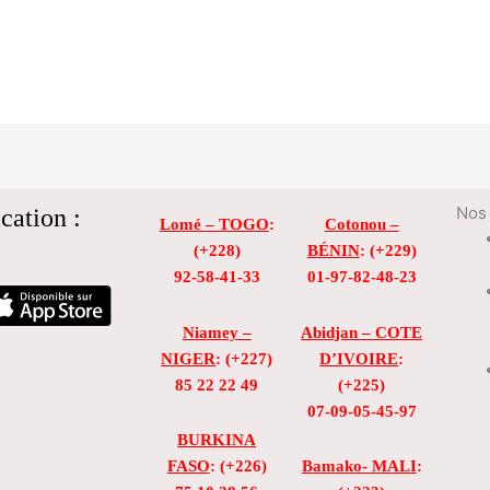
cation :
Nos 
Lomé – TOGO
:
Cotonou –
(+228)
BÉNIN
: (+229)
92-58-41-33
01-97-82-48-23
Niamey –
Abidjan – COTE
NIGER
: (+227)
D’IVOIRE
:
85 22 22 49
(+225)
07-09-05-45-97
BURKINA
FASO
: (+226)
Bamako- MALI
: