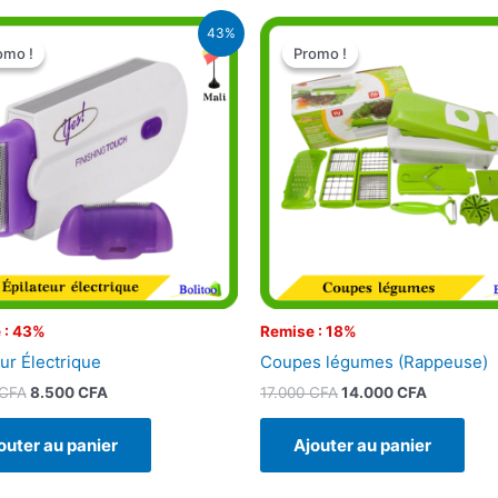
Le
Le
Le
Le
43%
prix
prix
prix
prix
omo !
omo !
Promo !
Promo !
initial
actuel
initial
actuel
était :
est :
était :
est :
15.000 CFA.
8.500 CFA.
17.000 CFA.
14.000 C
 : 43%
Remise : 18%
eur Électrique
Coupes légumes (Rappeuse)
CFA
8.500
CFA
17.000
CFA
14.000
CFA
outer au panier
Ajouter au panier