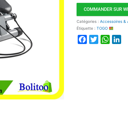
pas
COMMANDER SUR W
Multifonction
Catégories :
Accessoires & 
Étiquette :
TOGO
Faceboo
Twitte
Wha
L