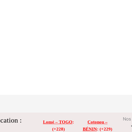
cation :
Nos 
Lomé – TOGO
:
Cotonou –
(+228)
BÉNIN
: (+229)