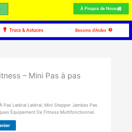
À Propos de Nous
Trucs & Astuces
Besoins d’Aides
itness – Mini Pas à pas
À Pas Latéral Latéral, Mini Stepper Jambes Pas
ques Équipement De Fitness Multifonctionnel.
anier