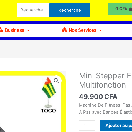
Stepper
Recherche
0
CFA
Recherche
Fitness
pour :
-
Mini
Business
Nos Services
Pas
à
pas
Multifonction
Mini Stepper F
quantité
de
Multifonction
Mini
Stepper
49.900
CFA
Fitness
Machine De Fitness, Pas 
-
À Pas avec Bandes Élasti
Mini
Pas
Ajouter au p
à