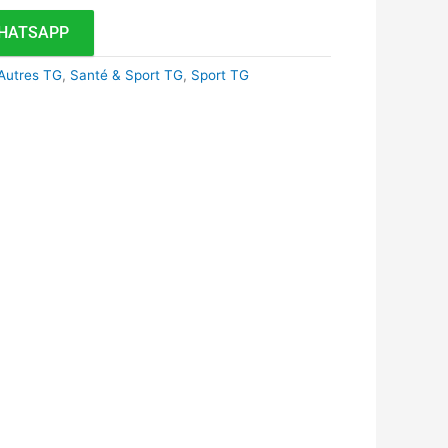
HATSAPP
Autres TG
,
Santé & Sport TG
,
Sport TG
k
r
tsApp
inkedIn