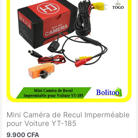
Caméra
de
Recul
Imperméable
pour
Voiture
YT-
185
Mini Caméra de Recul Imperméable
pour Voiture YT-185
9.900
CFA