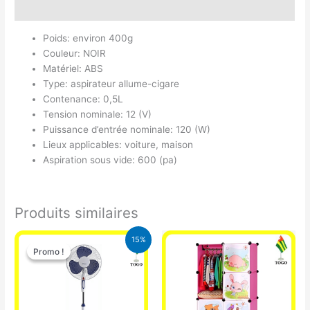
Avis (0)
Poids: environ 400g
Couleur: NOIR
Matériel: ABS
Type: aspirateur allume-cigare
Contenance: 0,5L
Tension nominale: 12 (V)
Puissance d’entrée nominale: 120 (W)
Lieux applicables: voiture, maison
Aspiration sous vide: 600 (pa)
Produits similaires
Le
Le
15%
prix
prix
Promo !
Promo !
initial
actuel
était :
est :
10.000 CFA.
8.500 CFA.