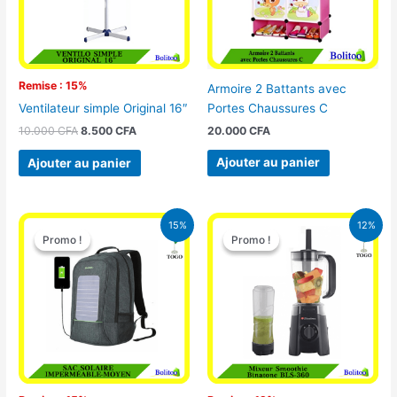
Remise : 15%
Armoire 2 Battants avec
Portes Chaussures C
Ventilateur simple Original 16″
20.000
CFA
10.000
CFA
8.500
CFA
Ajouter au panier
Ajouter au panier
Le
Le
Le
Le
15%
12%
prix
prix
prix
prix
Promo !
Promo !
Promo !
Promo !
initial
actuel
initial
actuel
était :
est :
était :
est :
29.500 CFA.
25.000 CFA.
25.000 CFA.
22.000 CFA