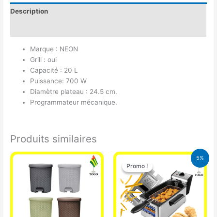
Description
Avis (0)
Marque : NEON
Grill : oui
Capacité : 20 L
Puissance: 700 W
Diamètre plateau : 24.5 cm.
Programmateur mécanique.
Produits similaires
Le
Le
5%
prix
prix
Promo !
Promo !
initial
actuel
était :
est :
39.000 CFA.
37.000 CFA.