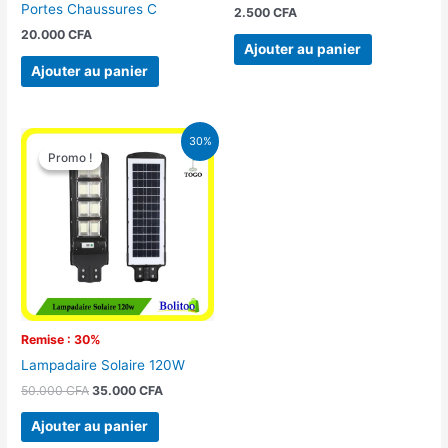
Portes Chaussures C
2.500
CFA
20.000
CFA
Ajouter au panier
Ajouter au panier
Le
Le
30%
prix
prix
Promo !
Promo !
initial
actuel
était :
est :
50.000 CFA.
35.000 CFA.
Remise : 30%
Lampadaire Solaire 120W
50.000
CFA
35.000
CFA
Ajouter au panier