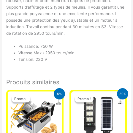
robuste, fiable et dote, muni d’un capots de protection.
Supports d’affûtage et 2 types de meules. Il vous garantit une
plus grande polyvalence et une excellente performance. Il
possède une protection des yeux ajustable et un moteur à
induction. Travail continu pendant 30 minutes en S3. Vitesse
de rotation de 2950 tours/min.
Puissance: 750 W
Vitesse Max.: 2950 tours/min
Tension: 230 V
Produits similaires
Le
Le
Le
Le
5%
30%
prix
prix
prix
prix
Promo !
Promo !
Promo !
Promo !
initial
actuel
initial
actuel
était :
est :
était :
est :
39.000 CFA.
37.000 CFA.
50.000 CFA.
35.000 CFA