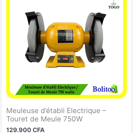
d'établi
Electrique
-
Touret
de
Meule
750W
Meuleuse d’établi Electrique –
Touret de Meule 750W
129.900
CFA