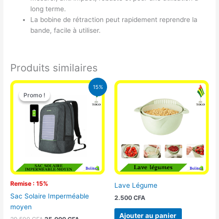
long terme.
La bobine de rétraction peut rapidement reprendre la
bande, facile à utiliser.
Produits similaires
Le
Le
15%
prix
prix
Promo !
Promo !
initial
actuel
était :
est :
29.500 CFA.
25.000 CFA.
Remise : 15%
Lave Légume
Sac Solaire Imperméable
2.500
CFA
moyen
Ajouter au panier