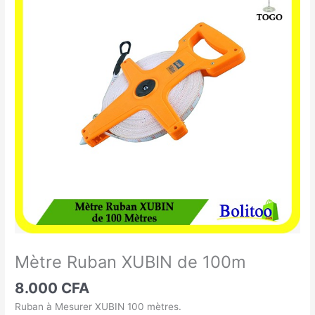
Ruban
XUBIN
de
100m
Mètre Ruban XUBIN de 100m
8.000
CFA
Ruban à Mesurer XUBIN 100 mètres.