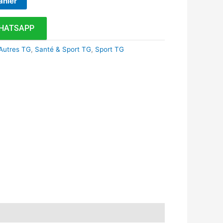
anier
HATSAPP
Autres TG
,
Santé & Sport TG
,
Sport TG
k
r
tsApp
inkedIn