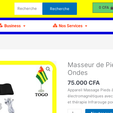
de
Recherche
0
CFA
Recherche
Pieds
pour :
Electromagnétique
à
Business
Nos Services
Ondes
Masseur de Pi
quantité
de
Ondes
Masseur
de
75.000
CFA
Pieds
Appareil Massage Pieds à
Electromagnétique
électromagnétiques avec 
à
et thérapie Infrarouge p
Ondes