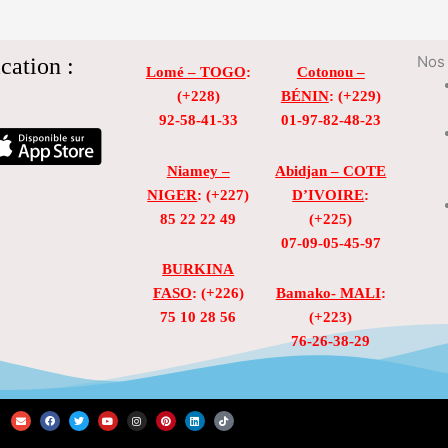
cation :
Nos 
Lomé – TOGO
:
Cotonou –
(+228)
BÉNIN
: (+229)
92-58-41-33
01-97-82-48-23
Niamey –
Abidjan – COTE
NIGER
: (+227)
D’IVOIRE
:
85 22 22 49
(+225)
07-09-05-45-97
BURKINA
FASO
: (+226)
Bamako- MALI
:
75 10 28 56
(+223)
76-26-38-29
E
F
T
Y
I
P
L
T
n
a
w
o
n
i
i
i
v
c
i
u
s
n
n
k
e
e
t
t
t
t
k
t