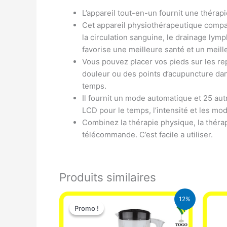
L’appareil tout-en-un fournit une thérap
Cet appareil physiothérapeutique compact
la circulation sanguine, le drainage lymp
favorise une meilleure santé et un meill
Vous pouvez placer vos pieds sur les re
douleur ou des points d’acupuncture dan
temps.
Il fournit un mode automatique et 25 aut
LCD pour le temps, l’intensité et les mo
Combinez la thérapie physique, la théra
télécommande. C’est facile a utiliser.
Produits similaires
Le
Le
12%
prix
prix
Promo !
Promo !
initial
actuel
était :
est :