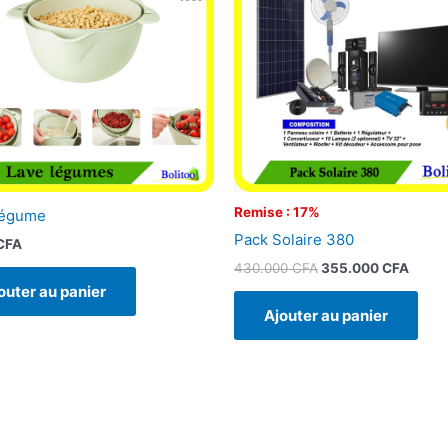
430.000 CFA.
355.0
Remise : 17%
Légume
Pack Solaire 380
CFA
430.000
CFA
355.000
CFA
outer au panier
Ajouter au panier