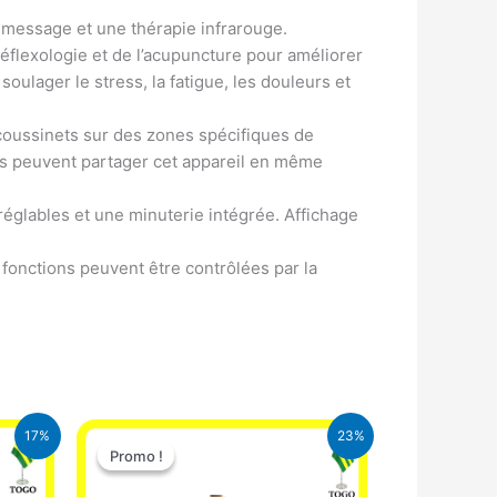
r message et une thérapie infrarouge.
éflexologie et de l’acupuncture pour améliorer
soulager le stress, la fatigue, les douleurs et
coussinets sur des zones spécifiques de
nes peuvent partager cet appareil en même
réglables et une minuterie intégrée. Affichage
fonctions peuvent être contrôlées par la
Le
Le
17%
23%
prix
prix
Promo !
Promo !
l
initial
actuel
était :
est :