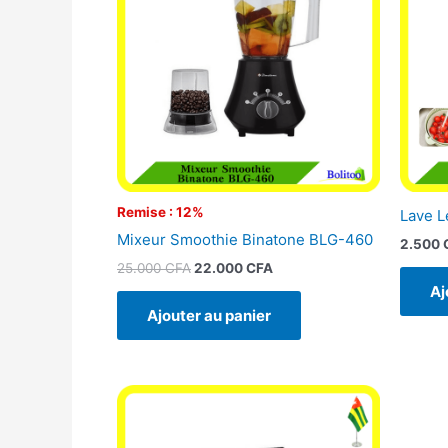
25.000 CFA.
22.000 CFA.
Remise : 12%
Lave 
Mixeur Smoothie Binatone BLG-460
2.500
25.000
CFA
22.000
CFA
Aj
Ajouter au panier