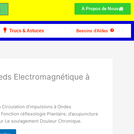
À Propos de Nous
Trucs & Astuces
Besoins d’Aides
eds Electromagnétique à
 Circulation d’impulsions à Ondes
Fonction réflexologie Plantaire, d’acupuncture
our Le soulagement Douleur Chronique.