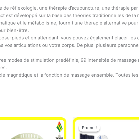
ie de réflexologie, une thérapie d’acupuncture, une thérapie pa
 est développé sur la base des théories traditionnelles de la r
hatique et le métabolisme, fournit une thérapie alternative pour 
eur bien-être.
pose-pieds et en attendant, vous pouvez également placer les 
s vos articulations ou votre corps. De plus, plusieurs person
res modes de stimulation prédéfinis, 99 intensités de massage 
des.
pie magnétique et la fonction de massage ensemble. Toutes les 
Le
Le
prix
prix
Promo !
Promo !
initial
actue
était :
est :