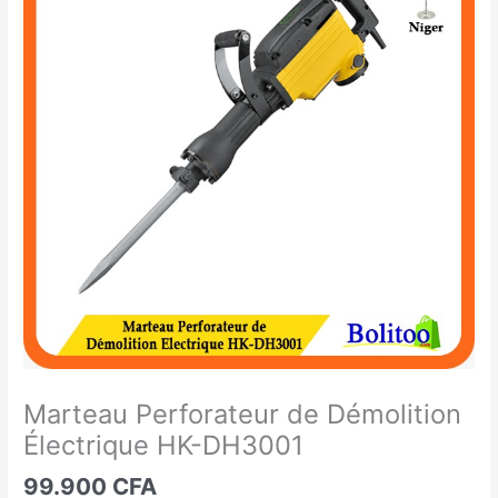
Perforateur
de
Démolition
Électrique
HK-
DH3001
Marteau Perforateur de Démolition
Électrique HK-DH3001
99.900
CFA