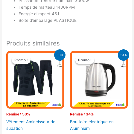
Puissance d’entrée nominale 3000w
Temps de marteau 1400RPM
Énergie d’impact 45J
Boite d’emballage PLASTIQUE
Produits similaires
Le
Le
Le
Le
50%
34%
prix
prix
prix
prix
Promo !
Promo !
Promo !
Promo !
initial
actuel
initial
actuel
était :
est :
était :
est :
18.000 CFA.
9.000 CFA.
9.900 CFA.
6.500 CFA.
Remise : 50%
Remise : 34%
Vêtement Amincisseur de
Bouilloire électrique en
sudation
Aluminium