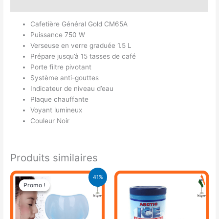
Avis (0)
Cafetière Général Gold CM65A
Puissance 750 W
Verseuse en verre graduée 1.5 L
Prépare jusqu’à 15 tasses de café
Porte filtre pivotant
Système anti-gouttes
Indicateur de niveau d’eau
Plaque chauffante
Voyant lumineux
Couleur Noir
Produits similaires
Le
Le
41%
prix
prix
Promo !
Promo !
initial
actuel
était :
est :
16.900 CFA.
9.900 CFA.