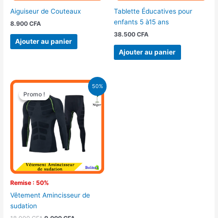
Aiguiseur de Couteaux
Tablette Éducatives pour
enfants 5 à15 ans
8.900
CFA
38.500
CFA
Ajouter au panier
Ajouter au panier
Le
Le
50%
prix
prix
Promo !
Promo !
initial
actuel
était :
est :
18.000 CFA.
9.000 CFA.
Remise : 50%
Vêtement Amincisseur de
sudation