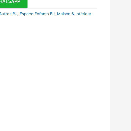
HATSAPP
Autres BJ
,
Espace Enfants BJ
,
Maison & Intérieur
k
r
tsApp
inkedIn