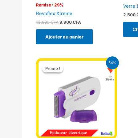
Remise : 29%
Verre 
Revoflex Xtreme
2.500
13.900
CFA
9.900
CFA
Ch
Ajouter au panier
Le
Le
54%
prix
prix
Promo !
Promo !
initial
actuel
était :
est :
14.000 CFA.
6.500 CFA.