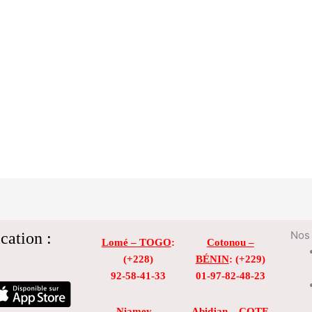
cation :
Nos 
Lomé – TOGO
:
Cotonou –
(+228)
BÉNIN
: (+229)
92-58-41-33
01-97-82-48-23
Niamey –
Abidjan – COTE