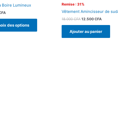
la
Remise : 31%
à Boire Lumineux
page
Vêtement Amincisseur de sud
CFA
du
18.000
CFA
12.500
CFA
produit
oix des options
Ajouter au panier