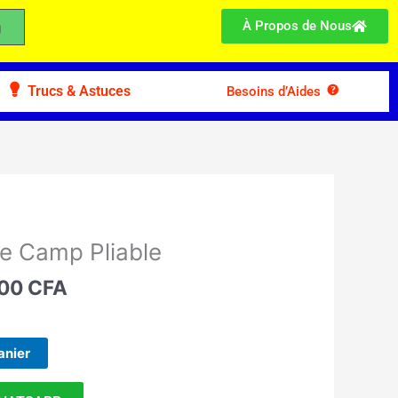
À Propos de Nous
Trucs & Astuces
Besoins d’Aides
Le
prix
 de Camp Pliable
l
actuel
 :
500
CFA
est :
00 CFA.
15.500 CFA.
anier