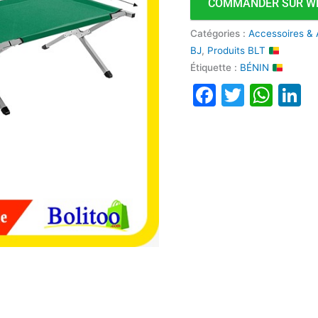
COMMANDER SUR W
Catégories :
Accessoires & 
BJ
,
Produits BLT
Étiquette :
BÉNIN
Faceboo
Twitte
Wha
L