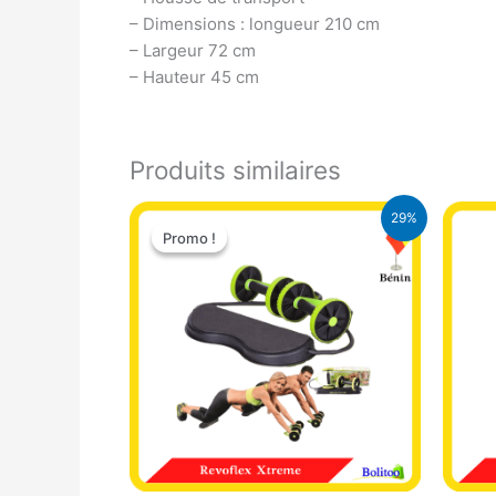
– Dimensions : longueur 210 cm
– Largeur 72 cm
– Hauteur 45 cm
Produits similaires
Le
Le
29%
prix
prix
Promo !
Promo !
initial
actuel
était :
est :
13.900 CFA.
9.900 CFA.