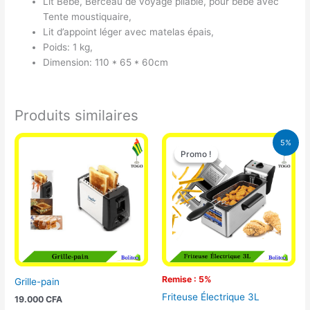
Lit Bébé, Berceau de voyage pliable, pour bébé avec
Tente moustiquaire,
Lit d’appoint léger avec matelas épais,
Poids: 1 kg,
Dimension: 110 * 65 * 60cm
Produits similaires
Le
Le
5%
prix
prix
Promo !
Promo !
initial
actuel
était :
est :
39.000 CFA.
37.000 CFA.
Remise : 5%
Grille-pain
Friteuse Électrique 3L
19.000
CFA