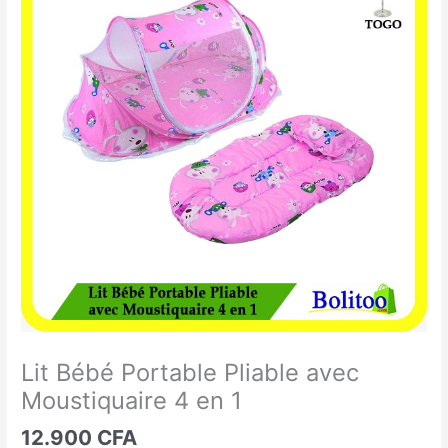
Bébé
Portable
Pliable
avec
Moustiquaire
4
en
1
Lit Bébé Portable Pliable avec
Moustiquaire 4 en 1
12.900
CFA