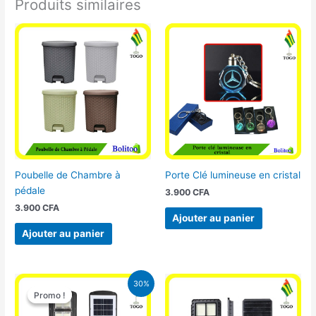
Produits similaires
Poubelle de Chambre à
Porte Clé lumineuse en cristal
pédale
3.900
CFA
3.900
CFA
Ajouter au panier
Ajouter au panier
Le
Le
30%
prix
prix
Promo !
Promo !
initial
actuel
était :
est :